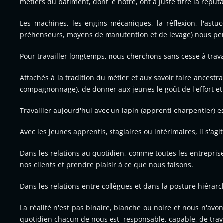
métiers du bâtiment, dont le notre, ont à juste titre la réputa
Les machines, les engins mécaniques, la réflexion, l'as
préhenseurs, moyens de manutention et de levage) nous per
Pour travailler longtemps, nous cherchons sans cesse à trava
Attachés à la tradition du métier et aux savoir faire ances
compagnonnage), de donner aux jeunes le goût de l'effort et 
Travailler aujourd'hui avec un lapin (apprenti charpentier) est
Avec les jeunes apprentis, stagiaires ou intérimaires, il s'ag
Dans les relations au quotidien, comme toutes les entreprise
nos clients et prendre plaisir à ce que nous faisons.
Dans les relations entre collègues et dans la posture hiérar
La réalité n'est pas binaire, blanche ou noire et nous n'avo
quotidien chacun de nous est responsable, capable, de trav