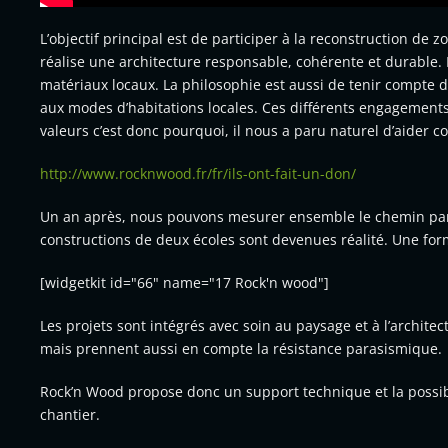
L’objectif principal est de participer à la reconstruction de 
réalise une architecture responsable, cohérente et durable. 
matériaux locaux. La philosophie est aussi de tenir compte de 
aux modes d’habitations locales. Ces différents engagement
valeurs c’est donc pourquoi, il nous a paru naturel d’aider c
http://www.rocknwood.fr/fr/ils-ont-fait-un-don/
Un an après, nous pouvons mesurer ensemble le chemin parcou
constructions de deux écoles sont devenues réalité. Une for
[widgetkit id="66" name="17 Rock'n wood"]
Les projets sont intégrés avec soin au paysage et à l’architec
mais prennent aussi en compte la résistance parasismique.
Rock’n Wood propose donc un support technique et la possibi
chantier.