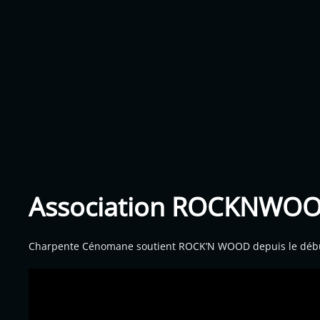
Association ROCKNWO
Charpente Cénomane soutient ROCK’N WOOD depuis le débu