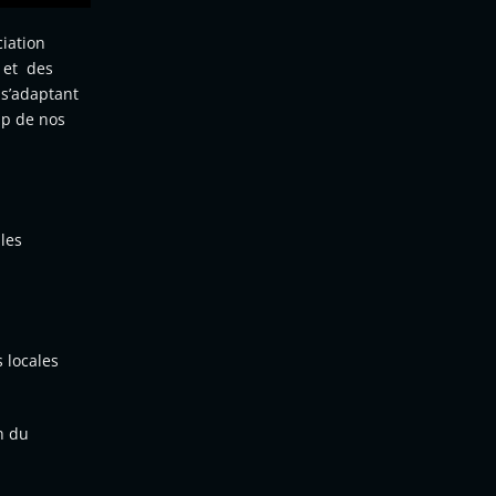
ciation
e et des
 s’adaptant
up de nos
les
s locales
n du