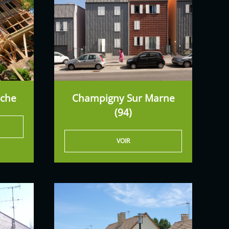
èche
Champigny Sur Marne
(94)
VOIR