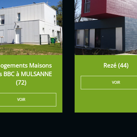
logements Maisons
Rezé (44)
is BBC à MULSANNE
(72)
VOIR
VOIR