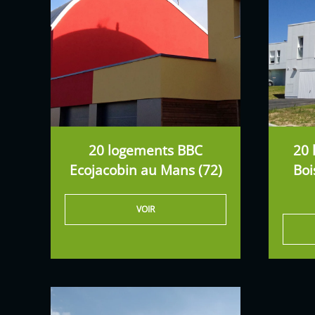
20 logements BBC
20 
Ecojacobin au Mans (72)
Bo
VOIR