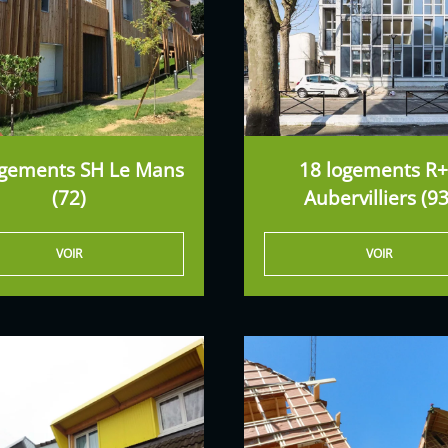
ogements SH Le Mans
18 logements R
(72)
Aubervilliers (93
VOIR
VOIR