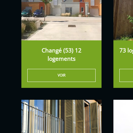
Changé (53) 12
73 l
logements
VOIR